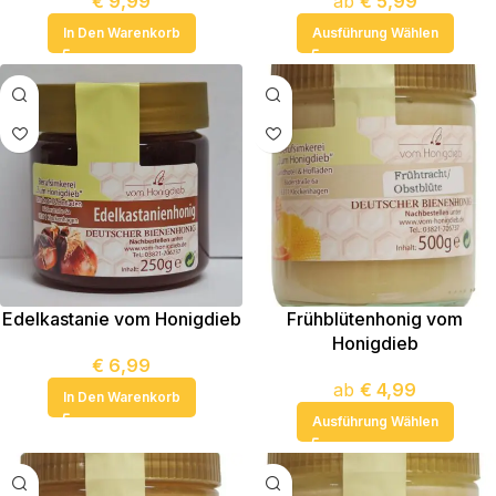
€
9,99
ab
€
5,99
In Den Warenkorb
Ausführung Wählen
Edelkastanie vom Honigdieb
Frühblütenhonig vom
Honigdieb
€
6,99
ab
€
4,99
In Den Warenkorb
Ausführung Wählen