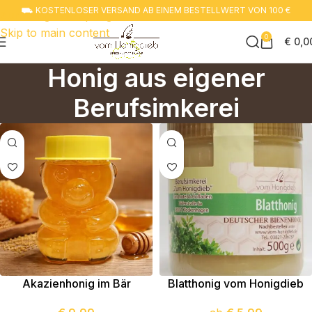
⛟ KOSTENLOSER VERSAND AB EINEM BESTELLWERT VON 100 €
Zur navigation springen
Skip to main content
0
€
0,0
Honig aus eigener
Berufsimkerei
Akazienhonig im Bär
Blatthonig vom Honigdieb