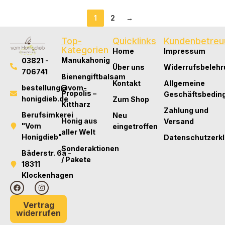
1
2
→
Top-
Quicklinks
Kundenbetreu
Kategorien
Home
Impressum
Manukahonig
03821 -
Über uns
Widerrufsbelehr
706741
Bienengiftbalsam
Kontakt
Allgemeine
bestellung@vom-
Propolis –
Geschäftsbedin
honigdieb.de
Zum Shop
Kittharz
Zahlung und
Berufsimkerei
Neu
Honig aus
Versand
"Vom
eingetroffen
aller Welt
Honigdieb"
Datenschutzerk
Sonderaktionen
Bäderstr. 6a -
/ Pakete
18311
Klockenhagen
Vertrag
widerrufen