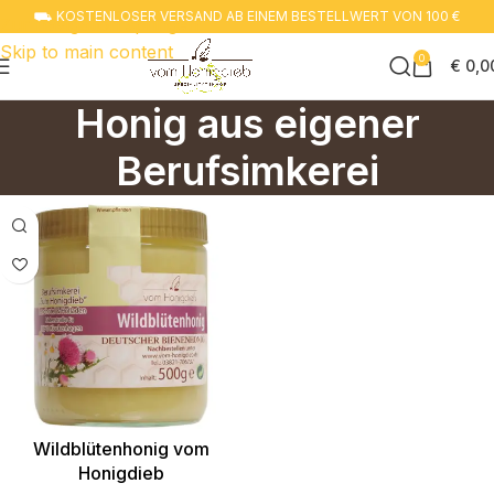
⛟ KOSTENLOSER VERSAND AB EINEM BESTELLWERT VON 100 €
Zur navigation springen
Skip to main content
0
€
0,0
Honig aus eigener
Berufsimkerei
Wildblütenhonig vom
Honigdieb