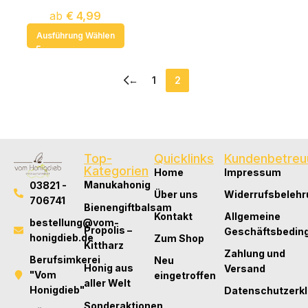
ab
€
4,99
Ausführung Wählen
←
1
2
Top-
Quicklinks
Kundenbetreu
Kategorien
Home
Impressum
Manukahonig
03821 -
Über uns
Widerrufsbelehr
706741
Bienengiftbalsam
Kontakt
Allgemeine
bestellung@vom-
Propolis –
Geschäftsbedin
honigdieb.de
Zum Shop
Kittharz
Zahlung und
Berufsimkerei
Neu
Honig aus
Versand
"Vom
eingetroffen
aller Welt
Honigdieb"
Datenschutzerk
Sonderaktionen