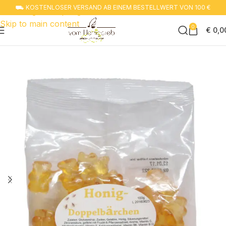
⛟ KOSTENLOSER VERSAND AB EINEM BESTELLWERT VON 100 €
Zur navigation springen
Skip to main content
0
€
0,0
Start
Süßes zum Naschen
Fruchtgummis & Lakritze