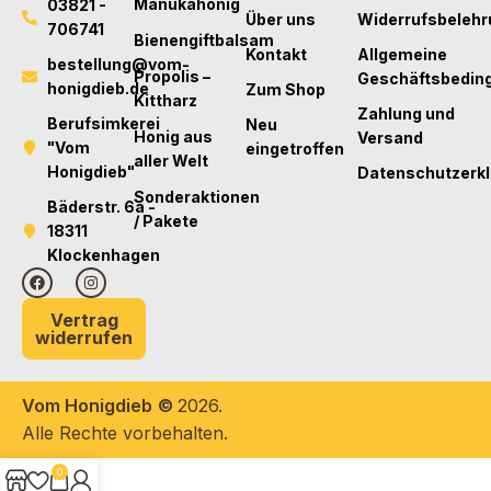
Manukahonig
03821 -
Über uns
Widerrufsbelehr
706741
Bienengiftbalsam
Kontakt
Allgemeine
bestellung@vom-
Propolis –
Geschäftsbedin
honigdieb.de
Zum Shop
Kittharz
Zahlung und
Berufsimkerei
Neu
Honig aus
Versand
"Vom
eingetroffen
aller Welt
Honigdieb"
Datenschutzerk
Sonderaktionen
Bäderstr. 6a -
/ Pakete
18311
Klockenhagen
Vertrag
widerrufen
Vom Honigdieb
©
2026.
Alle Rechte vorbehalten.
0