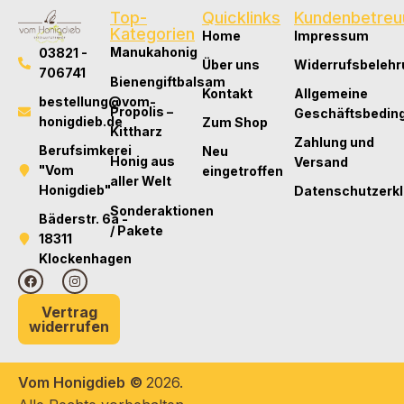
Top-
Quicklinks
Kundenbetreu
Kategorien
Home
Impressum
Manukahonig
03821 -
Über uns
Widerrufsbelehr
706741
Bienengiftbalsam
Kontakt
Allgemeine
bestellung@vom-
Propolis –
Geschäftsbedin
honigdieb.de
Zum Shop
Kittharz
Zahlung und
Berufsimkerei
Neu
Honig aus
Versand
"Vom
eingetroffen
aller Welt
Honigdieb"
Datenschutzerk
Sonderaktionen
Bäderstr. 6a -
/ Pakete
18311
Klockenhagen
Vertrag
widerrufen
Vom Honigdieb
©
2026.