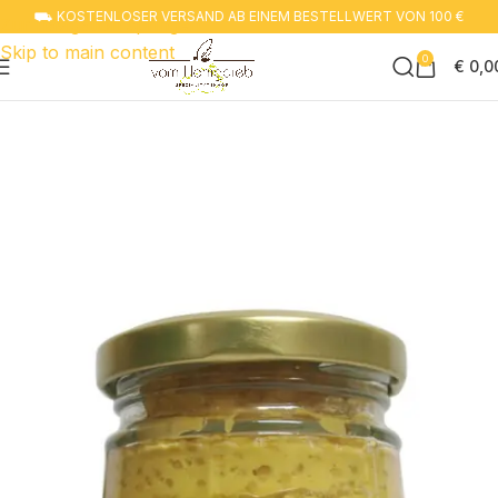
⛟ KOSTENLOSER VERSAND AB EINEM BESTELLWERT VON 100 €
Zur navigation springen
Skip to main content
0
€
0,0
Start
Senfvariationen