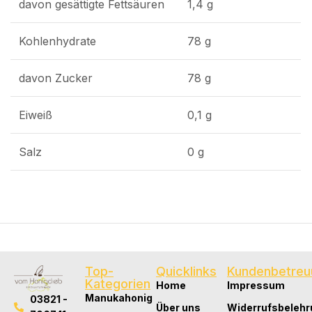
davon gesättigte Fettsäuren
1,4 g
Kohlenhydrate
78 g
davon Zucker
78 g
Eiweiß
0,1 g
Salz
0 g
Top-
Quicklinks
Kundenbetreu
Kategorien
Home
Impressum
Manukahonig
03821 -
Über uns
Widerrufsbelehr