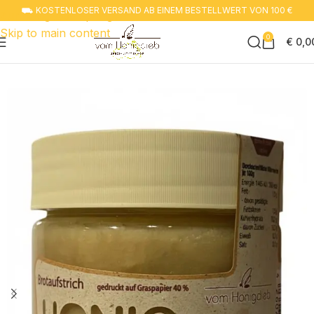
⛟ KOSTENLOSER VERSAND AB EINEM BESTELLWERT VON 100 €
Zur navigation springen
Skip to main content
0
€
0,0
Start
Honig trifft auf neuen Geschmack