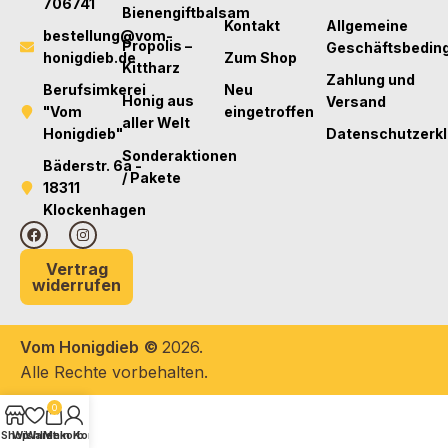
706741
Bienengiftbalsam
Kontakt
Allgemeine
bestellung@vom-
Propolis –
Geschäftsbedin
honigdieb.de
Zum Shop
Kittharz
Zahlung und
Berufsimkerei
Neu
Honig aus
Versand
"Vom
eingetroffen
aller Welt
Honigdieb"
Datenschutzerk
Sonderaktionen
Bäderstr. 6a -
/ Pakete
18311
Klockenhagen
Vertrag
widerrufen
Vom Honigdieb
©
2026.
Alle Rechte vorbehalten.
0
Shop
Wishlist
Warenkorb
Mein Konto