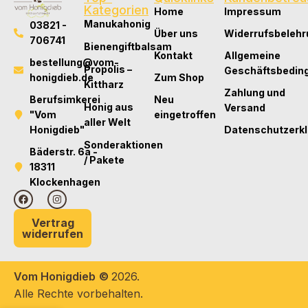
Kategorien
Home
Impressum
Manukahonig
03821 -
Über uns
Widerrufsbelehr
706741
Bienengiftbalsam
Kontakt
Allgemeine
bestellung@vom-
Propolis –
Geschäftsbedin
honigdieb.de
Zum Shop
Kittharz
Zahlung und
Berufsimkerei
Neu
Honig aus
Versand
"Vom
eingetroffen
aller Welt
Honigdieb"
Datenschutzerk
Sonderaktionen
Bäderstr. 6a -
/ Pakete
18311
Klockenhagen
Vertrag
widerrufen
Vom Honigdieb
©
2026.
Alle Rechte vorbehalten.