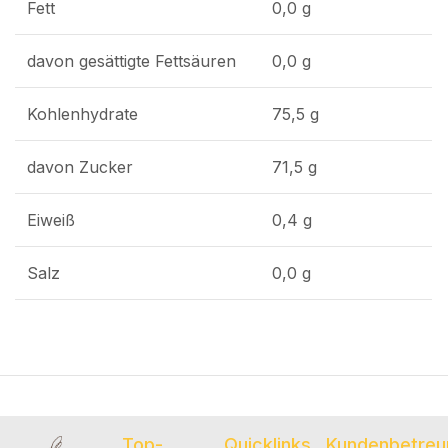
Fett
0,0 g
davon gesättigte Fettsäuren
0,0 g
Kohlenhydrate
75,5 g
davon Zucker
71,5 g
Eiweiß
0,4 g
Salz
0,0 g
Top-
Quicklinks
Kundenbetreu