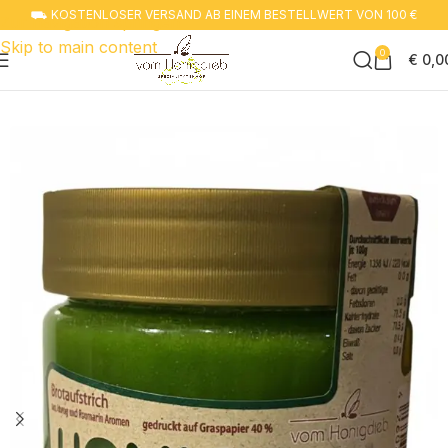
⛟ KOSTENLOSER VERSAND AB EINEM BESTELLWERT VON 100 €
Zur navigation springen
Skip to main content
0
€
0,0
Start
Honig trifft auf neuen Geschmack