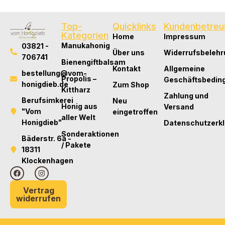
Top-
Quicklinks
Kundenbetreu
Kategorien
Home
Impressum
Manukahonig
03821 -
Über uns
Widerrufsbelehr
706741
Bienengiftbalsam
Kontakt
Allgemeine
bestellung@vom-
Propolis –
Geschäftsbedin
honigdieb.de
Zum Shop
Kittharz
Zahlung und
Berufsimkerei
Neu
Honig aus
Versand
"Vom
eingetroffen
aller Welt
Honigdieb"
Datenschutzerk
Sonderaktionen
Bäderstr. 6a -
/ Pakete
18311
Klockenhagen
Vertrag
widerrufen