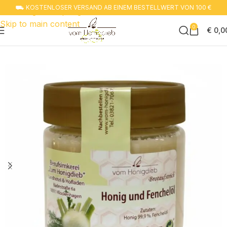
⛟ KOSTENLOSER VERSAND AB EINEM BESTELLWERT VON 100 €
Zur navigation springen
Skip to main content
0
€
0,0
Start
Honig trifft auf neuen Geschmack