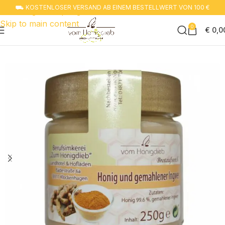
⛟ KOSTENLOSER VERSAND AB EINEM BESTELLWERT VON 100 €
Zur navigation springen
Skip to main content
0
€
0,0
Start
Honig trifft auf neuen Geschmack