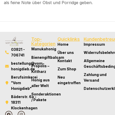
als feine Note über Obst und Porridge geben.
Top-
Quicklinks
Kundenbetreu
Kategorien
Home
Impressum
Manukahonig
03821 -
Über uns
Widerrufsbelehr
706741
Bienengiftbalsam
Kontakt
Allgemeine
bestellung@vom-
Propolis –
Geschäftsbedin
honigdieb.de
Zum Shop
Kittharz
Zahlung und
Berufsimkerei
Neu
Honig aus
Versand
"Vom
eingetroffen
aller Welt
Honigdieb"
Datenschutzerk
Sonderaktionen
Bäderstr. 6a -
/ Pakete
18311
Klockenhagen