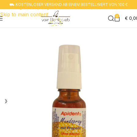
⛟ KOSTENLOSER VERSAND AB EINEM BESTELLWERT VON 100 €
Zur navigation springen
Skip to main content
0
€
0,0
Start
Propolis - Kittharz