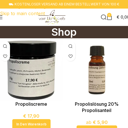
⛟ KOSTENLOSER VERSAND AB EINEM BESTELLWERT VON 100 €
Zur navigation springen
Skip to main content
0
€
0,0
Shop
Propoliscreme
Propolislösung 20%
Propolisanteil
€
17,90
ab
€
5,90
In Den Warenkorb