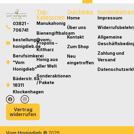
Top-
Quicklinks
Kundenbetreu
Kategorien
Home
Impressum
Manukahonig
03821 -
Über uns
Widerrufsbelehr
706741
Bienengiftbalsam
Kontakt
Allgemeine
bestellung@vom-
Propolis –
Geschäftsbedin
honigdieb.de
Zum Shop
Kittharz
Zahlung und
Berufsimkerei
Neu
Honig aus
Versand
"Vom
eingetroffen
aller Welt
Honigdieb"
Datenschutzerk
Sonderaktionen
Bäderstr. 6a -
/ Pakete
18311
Klockenhagen
Vertrag
widerrufen
Vom Honigdieb
©
2026.