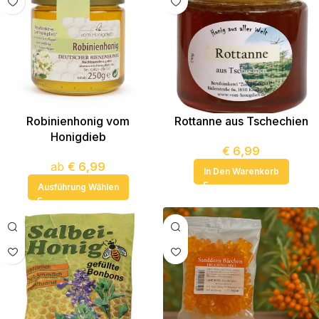
Robinienhonig vom
Rottanne aus Tschechien
Honigdieb
€
6,99
ab
€
6,99
In Den Warenkorb
Ausführung Wählen