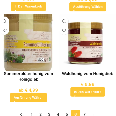
In Den Warenkorb
Ausführung Wählen
Sommerblütenhonig vom
Waldhonig vom Honigdieb
Honigdieb
€
6,99
ab
€
4,99
In Den Warenkorb
Ausführung Wählen
←
1
2
3
4
5
6
7
→