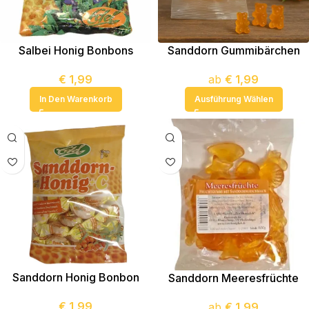
Salbei Honig Bonbons
Sanddorn Gummibärchen
€
1,99
ab
€
1,99
In Den Warenkorb
Ausführung Wählen
Sanddorn Honig Bonbon
Sanddorn Meeresfrüchte
€
1,99
ab
€
1,99