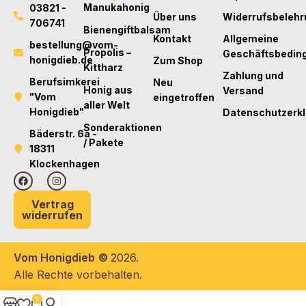
Manukahonig
03821 -
Über uns
Widerrufsbelehr
706741
Bienengiftbalsam
Kontakt
Allgemeine
bestellung@vom-
Propolis –
Geschäftsbedin
honigdieb.de
Zum Shop
Kittharz
Zahlung und
Berufsimkerei
Neu
Honig aus
Versand
"Vom
eingetroffen
aller Welt
Honigdieb"
Datenschutzerk
Sonderaktionen
Bäderstr. 6a -
/ Pakete
18311
Klockenhagen
Vertrag
widerrufen
Vom Honigdieb
©
2026.
Alle Rechte vorbehalten.
0