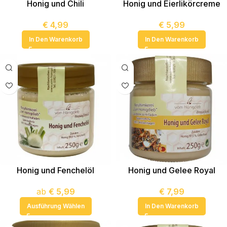
Honig und Chili
Honig und Eierlikörcreme
€
4,99
€
5,99
In Den Warenkorb
In Den Warenkorb
Honig und Fenchelöl
Honig und Gelee Royal
ab
€
5,99
€
7,99
Ausführung Wählen
In Den Warenkorb