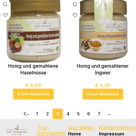
Honig und gemahlene
Honig und gemahlener
Haselnüsse
Ingwer
€
5,99
€
5,49
In Den Warenkorb
In Den Warenkorb
←
1
2
3
4
5
6
7
→
Top-
Quicklinks
Kundenbetreu
Kategorien
Home
Impressum