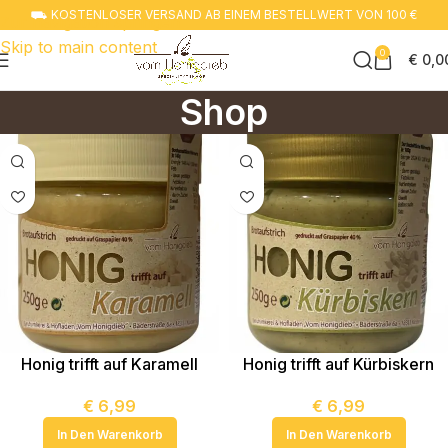
⛟ KOSTENLOSER VERSAND AB EINEM BESTELLWERT VON 100 €
Zur navigation springen
Skip to main content
0
€
0,0
Shop
Honig trifft auf Karamell
Honig trifft auf Kürbiskern
€
6,99
€
6,99
In Den Warenkorb
In Den Warenkorb